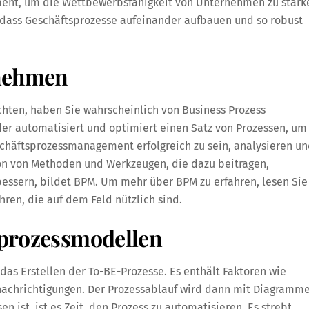
ment, um die Wettbewerbsfähigkeit von Unternehmen zu stärk
e, dass Geschäftsprozesse aufeinander aufbauen und so robust
rnehmen
hten, haben Sie wahrscheinlich von Business Prozess
er automatisiert und optimiert einen Satz von Prozessen, um
schäftsprozessmanagement erfolgreich zu sein, analysieren u
on von Methoden und Werkzeugen, die dazu beitragen,
essern, bildet BPM. Um mehr über BPM zu erfahren, lesen Sie
hren, die auf dem Feld nützlich sind.
sprozessmodellen
das Erstellen der To-BE-Prozesse. Es enthält Faktoren wie
nachrichtigungen. Der Prozessablauf wird dann mit Diagramm
 ist, ist es Zeit, den Prozess zu automatisieren. Es strebt