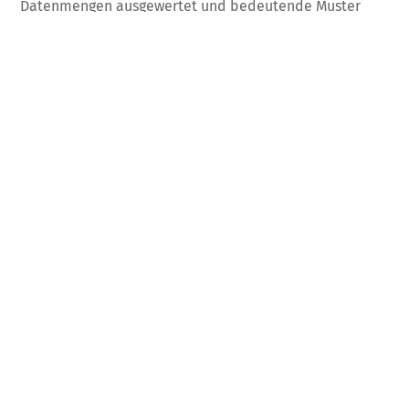
Datenmengen ausgewertet und bedeutende Muster
identifiziert werden. Diese Vorhersagemodelle
unterstützen Vertriebsteams dabei, informierte
Entscheidungen zu treffen und auf Veränderungen im
Markt flexibler zu reagieren. Erfahren Sie, wie KI-
Technologien in der Praxis […]