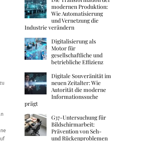
modernen Produktion:
Wie Automatisierung
und Vernetzung die
Industrie verändern
Digitalisierung als
Motor für
gesellschaftliche und
betriebliche Effizienz
Digitale Souveränität im
neuen Zeitalter: Wie
zu
Autorität die moderne
Informationssuche
prägt
an
G37-Untersuchung für
Bildschirmarbeit:
hne
Prävention von Seh-
und Rückenproblemen
uf