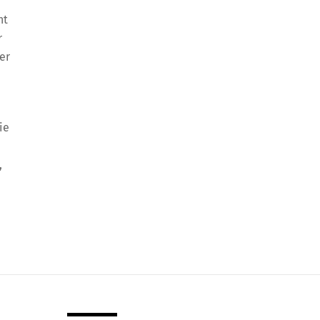
ht
r
er
ie
,