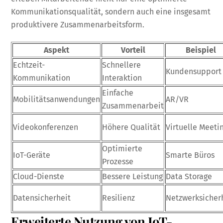
Kommunikationsqualität, sondern auch eine insgesamt
produktivere Zusammenarbeitsform.
Aspekt
Vorteil
Beispiel
Echtzeit-
Schnellere
Kundensupport
Kommunikation
Interaktion
Einfache
Mobilitätsanwendungen
AR/VR
Zusammenarbeit
Videokonferenzen
Höhere Qualität
Virtuelle Meeti
Optimierte
IoT-Geräte
Smarte Büros
Prozesse
Cloud-Dienste
Bessere Leistung
Data Storage
Datensicherheit
Resilienz
Netzwerksicher
Erweiterte Nutzung von IoT-