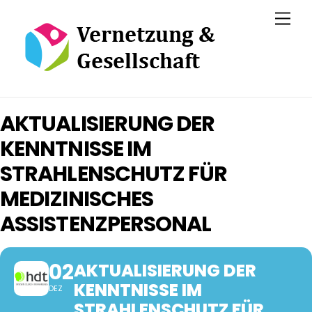
Skip
Men
to
content
AKTUALISIERUNG DER
KENNTNISSE IM
STRAHLENSCHUTZ FÜR
MEDIZINISCHES
ASSISTENZPERSONAL
02
AKTUALISIERUNG DER
KENNTNISSE IM
DEZ
STRAHLENSCHUTZ FÜR