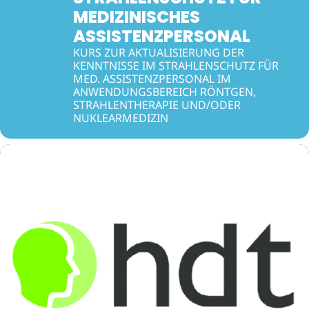
MEDIZINISCHES
ASSISTENZPERSONAL
KURS ZUR AKTUALISIERUNG DER
KENNTNISSE IM STRAHLENSCHUTZ FÜR
MED. ASSISTENZPERSONAL IM
ANWENDUNGSBEREICH RÖNTGEN,
STRAHLENTHERAPIE UND/ODER
NUKLEARMEDIZIN