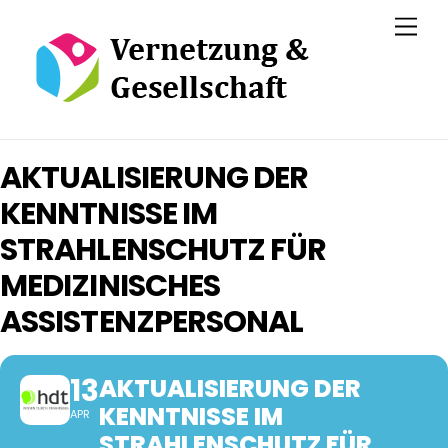
Skip
Men
to
content
AKTUALISIERUNG DER
KENNTNISSE IM
STRAHLENSCHUTZ FÜR
MEDIZINISCHES
ASSISTENZPERSONAL
13
AKTUALISIERUNG DER
KENNTNISSE IM
APR
STRAHLENSCHUTZ FÜR