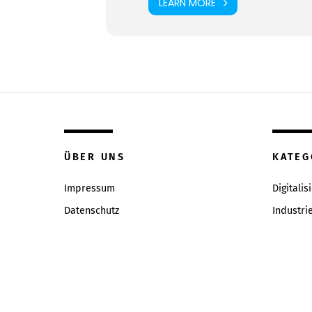
LEARN MORE
ÜBER UNS
KATEG
Impressum
Digitalis
Datenschutz
Industri
Inhaltsverzeichniss
Intervie
Redaktion & Qualitätsrichtlinien
News