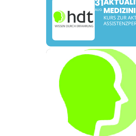
31
AKTUALI
MEDIZIN
AUG
KURS ZUR AK
ASSISTENZPE