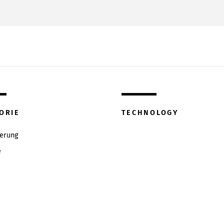
ORIE
TECHNOLOGY
ierung
e
w