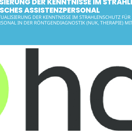
SIERUNG DER KENNTNISSE IM STRAH
ISCHES ASSISTENZPERSONAL
TUALISIERUNG DER KENNTNISSE IM STRAHLENSCHUTZ FÜR
RSONAL IN DER RÖNTGENDIAGNOSTIK (NUK, THERAPIE) M