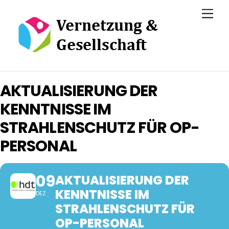
Skip
Men
to
content
AKTUALISIERUNG DER
KENNTNISSE IM
STRAHLENSCHUTZ FÜR OP-
PERSONAL
09
AKTUALISIERUNG DER
KENNTNISSE IM
DEZ
STRAHLENSCHUTZ FÜR
OP-PERSONAL