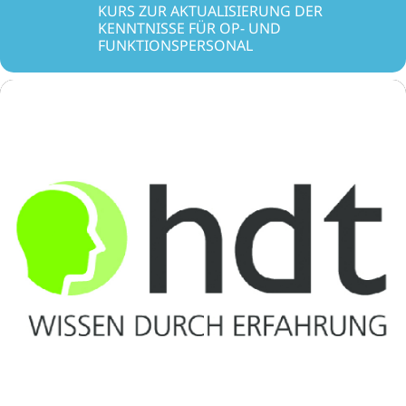
KURS ZUR AKTUALISIERUNG DER
KENNTNISSE FÜR OP- UND
FUNKTIONSPERSONAL