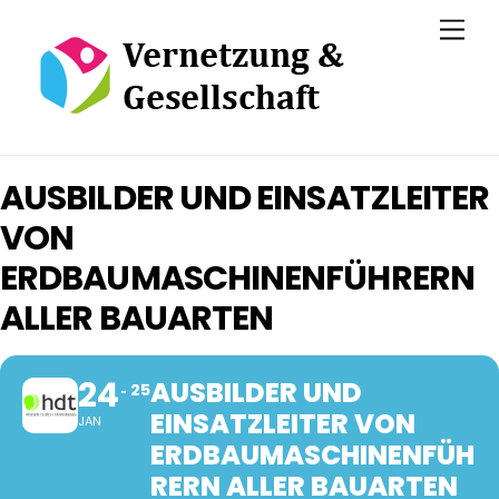
Skip
Men
to
content
AUSBILDER UND EINSATZLEITER
VON
ERDBAUMASCHINENFÜHRERN
ALLER BAUARTEN
24
AUSBILDER UND
25
EINSATZLEITER VON
JAN
ERDBAUMASCHINENFÜH
RERN ALLER BAUARTEN