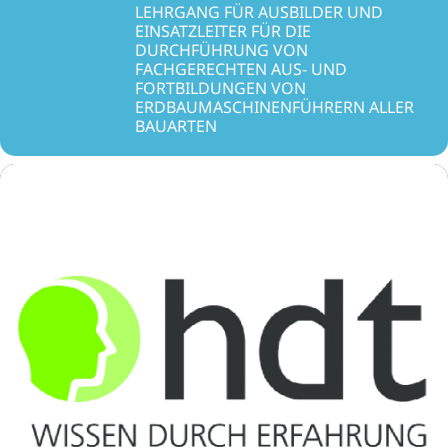
LEHRGANG FÜR AUSBILDER UND
EINSATZLEITER FÜR DIE
DURCHFÜHRUNG VON
FACHGERECHTEN AUS- UND
FORTBILDUNGEN VON
ERDBAUMASCHINENFÜHRERN ALLER
BAUARTEN