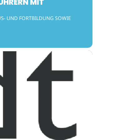
ÜHRERN MIT
US- UND FORTBILDUNG SOWIE