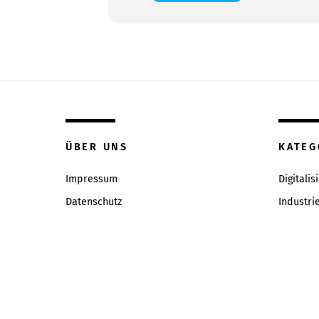
ÜBER UNS
KATEG
Impressum
Digitalis
Datenschutz
Industri
Inhaltsverzeichniss
Intervie
Redaktion & Qualitätsrichtlinien
News