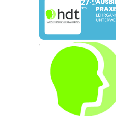
27
AUSBI
01
DEZ
PRAXI
NOV
LEHRGANG
UNTERWE