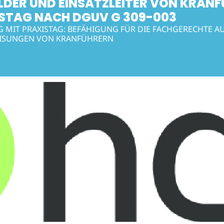
LDER UND EINSATZLEITER VON KRANF
STAG NACH DGUV G 309-003
 MIT PRAXISTAG: BEFÄHIGUNG FÜR DIE FACHGERECHTE A
ISUNGEN VON KRANFÜHRERN