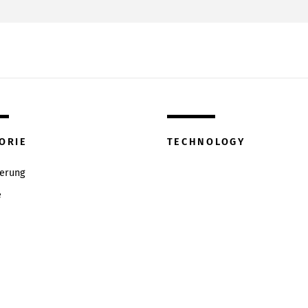
ORIE
TECHNOLOGY
ierung
e
w