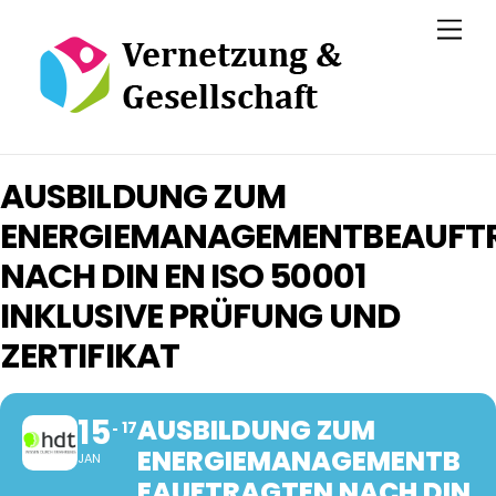
Skip
Men
to
content
AUSBILDUNG ZUM
ENERGIEMANAGEMENTBEAUFT
NACH DIN EN ISO 50001
INKLUSIVE PRÜFUNG UND
ZERTIFIKAT
15
AUSBILDUNG ZUM
17
ENERGIEMANAGEMENTB
JAN
EAUFTRAGTEN NACH DIN