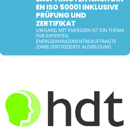
EN ISO 50001 INKLUSIVE
PRÜFUNG UND
ZERTIFIKAT
UMGANG MIT ENERGIEN IST EIN THEMA
FÜR EXPERTEN,
ENERGIEMANGEMENTBEAUFTRAGTE
(EMB) ZERTIFIZIERTE AUSBILDUNG