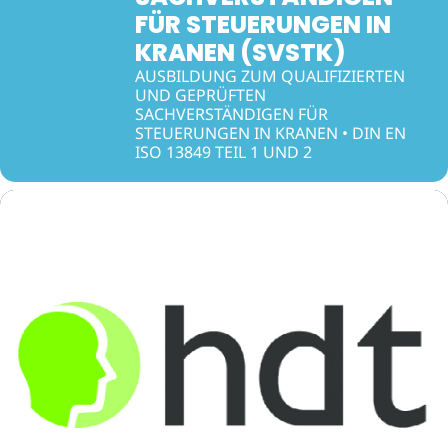
FÜR STEUERUNGEN IN
KRANEN (SVSTK)
AUSBILDUNG ZUM QUALIFIZIERTEN
UND GEPRÜFTEN
SACHVERSTÄNDIGEN FÜR
STEUERUNGEN IN KRANEN • DIN EN
ISO 13849 TEIL 1 UND 2