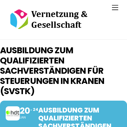
Skip
Men
to
content
AUSBILDUNG ZUM
QUALIFIZIERTEN
SACHVERSTÄNDIGEN FÜR
STEUERUNGEN IN KRANEN
(SVSTK)
20
AUSBILDUNG ZUM
24
QUALIFIZIERTEN
JAN
SACHVERSTÄNDIGEN