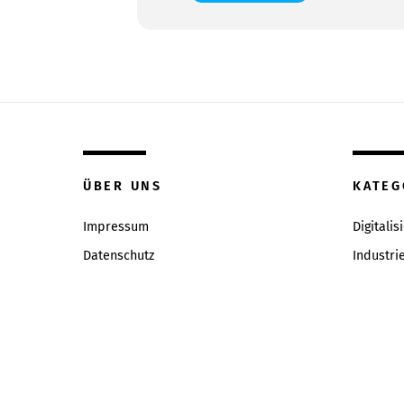
ÜBER UNS
KATEG
Impressum
Digitalis
Datenschutz
Industri
Inhaltsverzeichniss
Intervie
Redaktion & Qualitätsrichtlinien
News