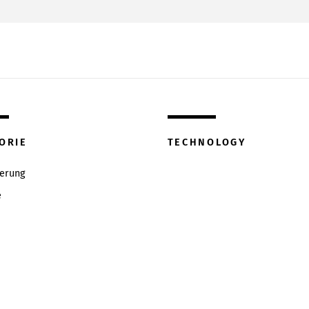
ORIE
TECHNOLOGY
ierung
e
w