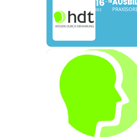
16
AUSBI
18
PRAXISORI
DEZ