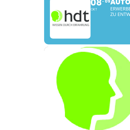
08
AUTO
09
ERWERBE
OKT
ZU ENTW