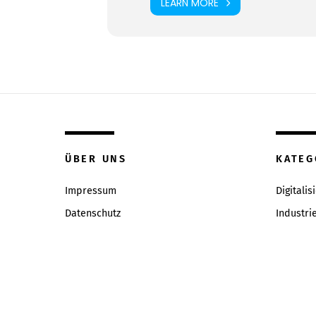
LEARN MORE
ÜBER UNS
KATEG
Impressum
Digitalis
Datenschutz
Industri
Inhaltsverzeichniss
Intervie
Redaktion & Qualitätsrichtlinien
News