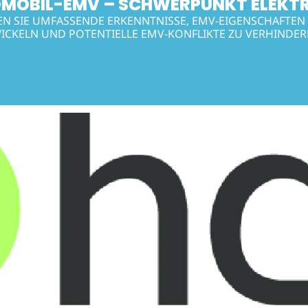
MOBIL-EMV – SCHWERPUNKT ELEKT
N SIE UMFASSENDE ERKENNTNISSE, EMV-EIGENSCHAFTEN
ICKELN UND POTENTIELLE EMV-KONFLIKTE ZU VERHINDER