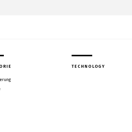
ORIE
TECHNOLOGY
ierung
e
w