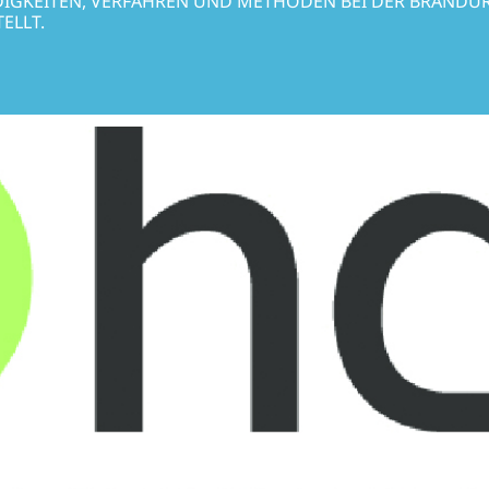
IGKEITEN, VERFAHREN UND METHODEN BEI DER BRAND
ELLT.