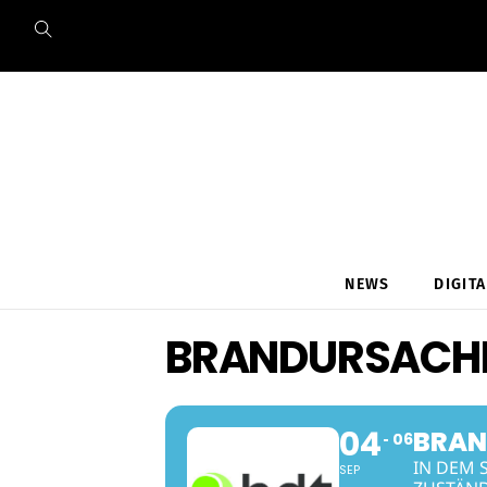
Skip
to
content
NEWS
DIGIT
BRANDURSACH
04
BRAN
06
IN DEM 
SEP