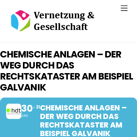
Skip
Men
to
content
CHEMISCHE ANLAGEN – DER
WEG DURCH DAS
RECHTSKATASTER AM BEISPIEL
GALVANIK
30
CHEMISCHE ANLAGEN –
31
DER WEG DURCH DAS
JAN
RECHTSKATASTER AM
BEISPIEL GALVANIK