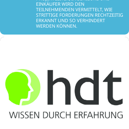
EINKÄUFER WIRD DEN
TEILNEHMENDEN VERMITTELT, WIE
STRITTIGE FORDERUNGEN RECHTZEITIG
ERKANNT UND SO VERHINDERT
WERDEN KÖNNEN.