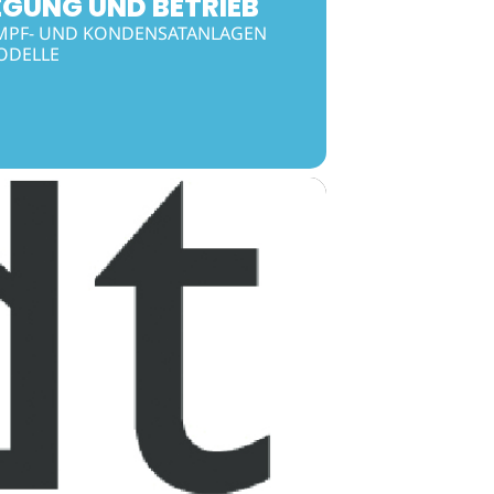
GUNG UND BETRIEB
MPF- UND KONDENSATANLAGEN
ODELLE