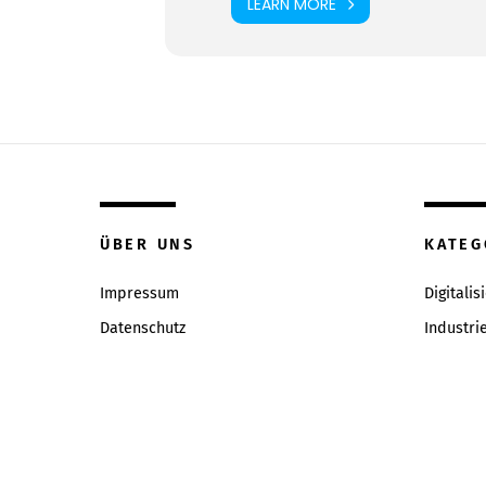
LEARN MORE
ÜBER UNS
KATEG
Impressum
Digitalis
Datenschutz
Industri
Inhaltsverzeichniss
Intervie
Redaktion & Qualitätsrichtlinien
News