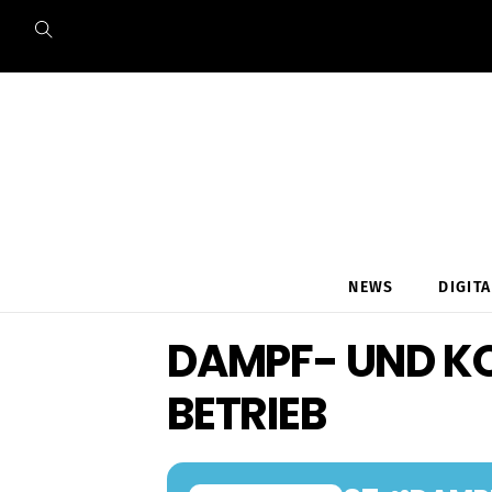
Skip
to
content
NEWS
DIGIT
DAMPF- UND K
BETRIEB