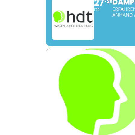
27
DAMPF
28
ERFAHRE
FEB
ANHAND 