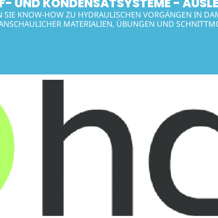
- UND KONDENSATSYSTEME - AUSLE
N SIE KNOW-HOW ZU HYDRAULISCHEN VORGÄNGEN IN DA
ANSCHAULICHER MATERIALIEN, ÜBUNGEN UND SCHNITTM