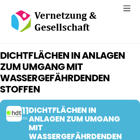
Skip
Men
to
content
DICHTFLÄCHEN IN ANLAGEN
ZUM UMGANG MIT
WASSERGEFÄHRDENDEN
STOFFEN
11
DICHTFLÄCHEN IN
ANLAGEN ZUM UMGANG
JUL
MIT
WASSERGEFÄHRDENDEN