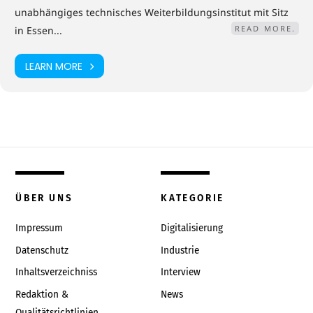
Berater für MES- und Digitalisierungslösungen bei internationalen
unabhängiges technisches Weiterbildungsinstitut mit Sitz
Konzernen und mittelständischen Unternehmen tätig und verfügt
über 30 Jahre Erfahrung im Bereich Software- und IT-Lösungen für
READ MORE.
in Essen...
Unternehmen.
LEARN MORE
KONDITIONEN
Regulär 850,00 € *
Mitglieder 800,00 € *
hdt+ / online regulär 850,00 € **
hdt+ / online Mitglieder 800,00 € **
ÜBER UNS
KATEGORIE
Impressum
Digitalisierung
Datenschutz
Industrie
Inhaltsverzeichniss
Interview
Redaktion &
News
Qualitätsrichtlinien