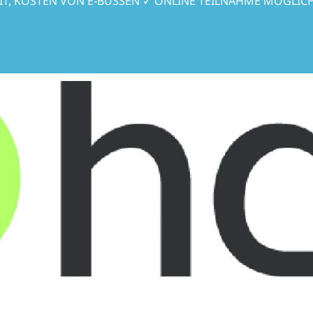
T, KOSTEN VON E-BUSSEN ✓ ONLINE TEILNAHME MÖGLIC