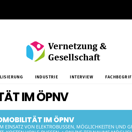
ALISIERUNG
INDUSTRIE
INTERVIEW
FACHBEGRIF
TÄT IM ÖPNV
OMOBILITÄT IM ÖPNV
M EINSATZ VON ELEKTROBUSSEN, MÖGLICHKEITEN UND G