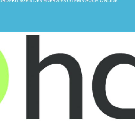
ORDERUNGEN DES ENERGIESYSTEMS AUCH ONLINE