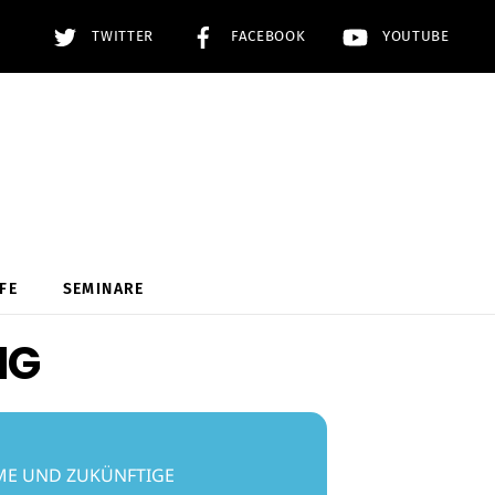
TWITTER
FACEBOOK
YOUTUBE
FE
SEMINARE
NG
ME UND ZUKÜNFTIGE