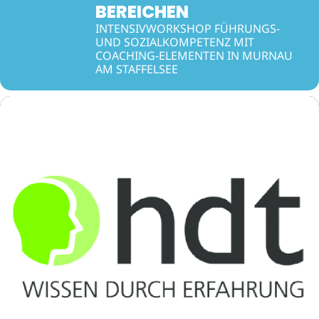
BEREICHEN
INTENSIVWORKSHOP FÜHRUNGS-
UND SOZIALKOMPETENZ MIT
COACHING-ELEMENTEN IN MURNAU
AM STAFFELSEE