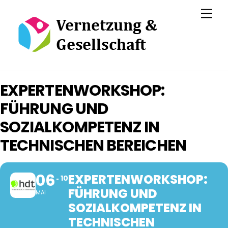
Skip
Men
to
content
EXPERTENWORKSHOP:
FÜHRUNG UND
SOZIALKOMPETENZ IN
TECHNISCHEN BEREICHEN
06
EXPERTENWORKSHOP:
10
FÜHRUNG UND
MAI
SOZIALKOMPETENZ IN
TECHNISCHEN