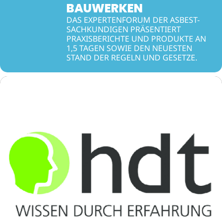
BAUWERKEN
DAS EXPERTENFORUM DER ASBEST-
SACHKUNDIGEN PRÄSENTIERT
PRAXISBERICHTE UND PRODUKTE AN
1,5 TAGEN SOWIE DEN NEUESTEN
STAND DER REGELN UND GESETZE.