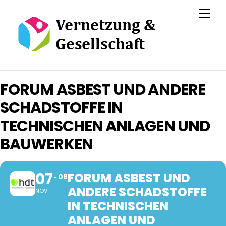
Skip
Men
to
content
FORUM ASBEST UND ANDERE
SCHADSTOFFE IN
TECHNISCHEN ANLAGEN UND
BAUWERKEN
07
FORUM ASBEST UND
08
ANDERE SCHADSTOFFE
NOV
IN TECHNISCHEN
ANLAGEN UND