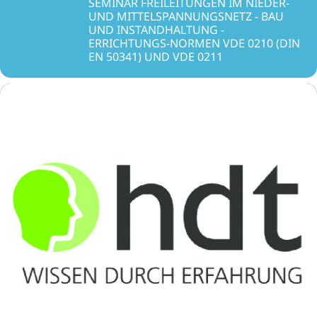
SEMINAR FREILEITUNGEN IM NIEDER-
UND MITTELSPANNUNGSNETZ - BAU
UND INSTANDHALTUNG -
ERRICHTUNGS-NORMEN VDE 0210 (DIN
EN 50341) UND VDE 0211