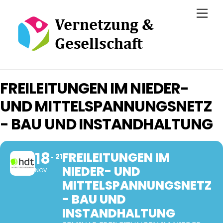
Skip
Men
to
content
FREILEITUNGEN IM NIEDER-
UND MITTELSPANNUNGSNETZ
- BAU UND INSTANDHALTUNG
18
FREILEITUNGEN IM
21
NIEDER- UND
NOV
MITTELSPANNUNGSNETZ
- BAU UND
INSTANDHALTUNG