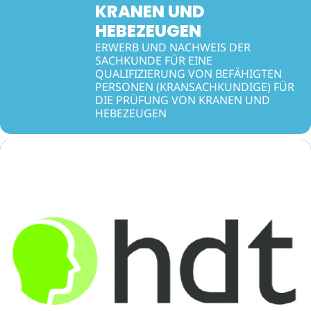
KRANEN UND
HEBEZEUGEN
ERWERB UND NACHWEIS DER
SACHKUNDE FÜR EINE
QUALIFIZIERUNG VON BEFÄHIGTEN
PERSONEN (KRANSACHKUNDIGE) FÜR
DIE PRÜFUNG VON KRANEN UND
HEBEZEUGEN