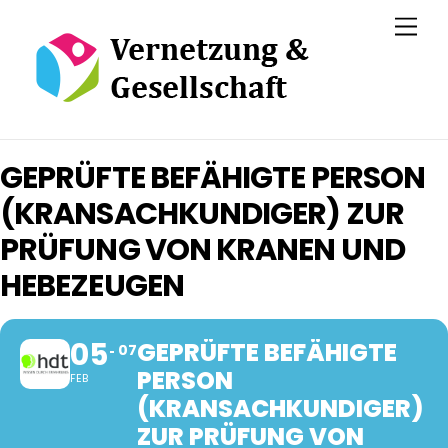
Skip
Men
to
content
GEPRÜFTE BEFÄHIGTE PERSON
(KRANSACHKUNDIGER) ZUR
PRÜFUNG VON KRANEN UND
HEBEZEUGEN
05
GEPRÜFTE BEFÄHIGTE
07
PERSON
FEB
(KRANSACHKUNDIGER)
ZUR PRÜFUNG VON