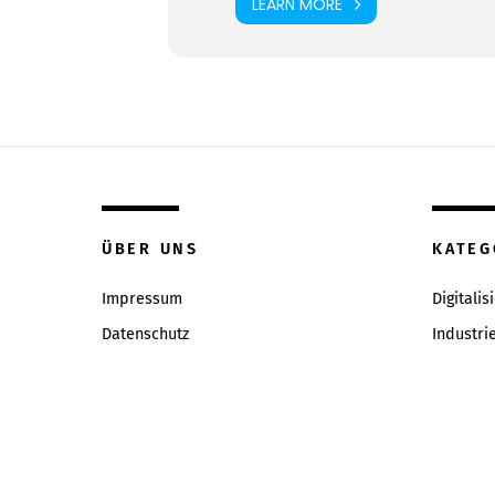
LEARN MORE
ÜBER UNS
KATEG
Impressum
Digitalis
Datenschutz
Industri
Inhaltsverzeichniss
Intervie
Redaktion & Qualitätsrichtlinien
News