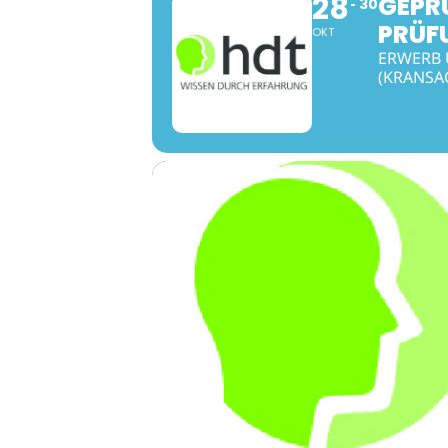
28
GEPR
30
PRÜF
OKT
ERWERB 
(KRANSA