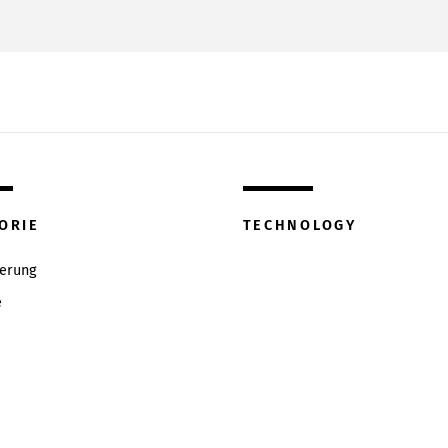
ORIE
TECHNOLOGY
ierung
e
w