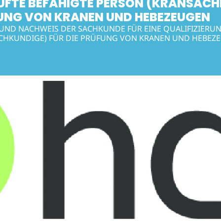
ÜFTE BEFÄHIGTE PERSON (KRANSACH
UNG VON KRANEN UND HEBEZEUGEN
UND NACHWEIS DER SACHKUNDE FÜR EINE QUALIFIZIERU
CHKUNDIGE) FÜR DIE PRÜFUNG VON KRANEN UND HEBEZ