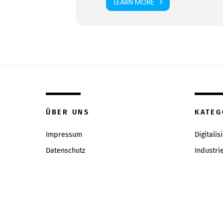
LEARN MORE
ÜBER UNS
KATEG
Impressum
Digitalis
Datenschutz
Industri
Inhaltsverzeichniss
Intervie
Redaktion & Qualitätsrichtlinien
News