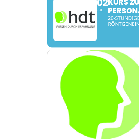
02
KURS ZU
PERSON
JUL
20-STÜNDIG
RÖNTGENEIN