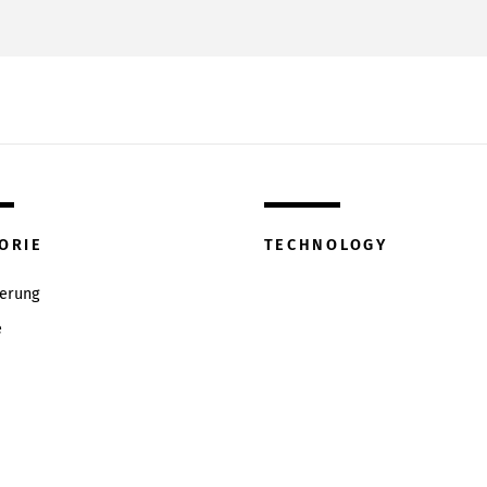
ORIE
TECHNOLOGY
ierung
e
w