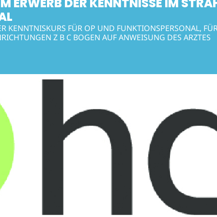
M ERWERB DER KENNTNISSE IM STRA
AL
ER KENNTNISKURS FÜR OP UND FUNKTIONSPERSONAL, FÜR
RICHTUNGEN Z B C BOGEN AUF ANWEISUNG DES ARZTES