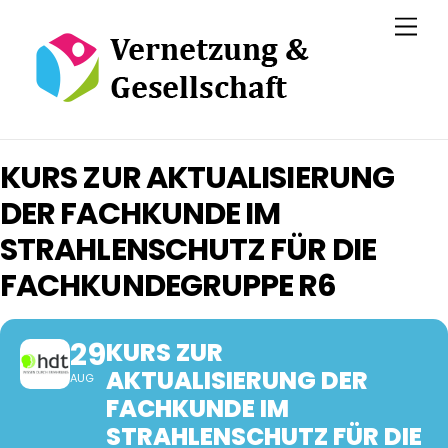
Skip
Men
to
content
KURS ZUR AKTUALISIERUNG
DER FACHKUNDE IM
STRAHLENSCHUTZ FÜR DIE
FACHKUNDEGRUPPE R6
29
KURS ZUR
AKTUALISIERUNG DER
AUG
FACHKUNDE IM
STRAHLENSCHUTZ FÜR DIE