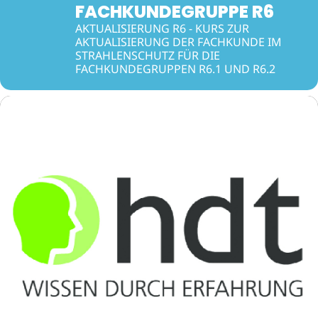
FACHKUNDEGRUPPE R6
AKTUALISIERUNG R6 - KURS ZUR
AKTUALISIERUNG DER FACHKUNDE IM
STRAHLENSCHUTZ FÜR DIE
FACHKUNDEGRUPPEN R6.1 UND R6.2