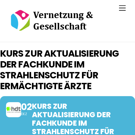
Skip
Men
to
content
KURS ZUR AKTUALISIERUNG
DER FACHKUNDE IM
STRAHLENSCHUTZ FÜR
ERMÄCHTIGTE ÄRZTE
02
KURS ZUR
AKTUALISIERUNG DER
DEZ
FACHKUNDE IM
STRAHLENSCHUTZ FÜR