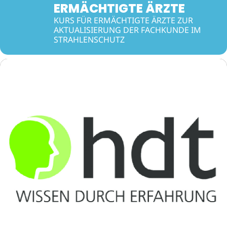
ERMÄCHTIGTE ÄRZTE
KURS FÜR ERMÄCHTIGTE ÄRZTE ZUR
AKTUALISIERUNG DER FACHKUNDE IM
STRAHLENSCHUTZ