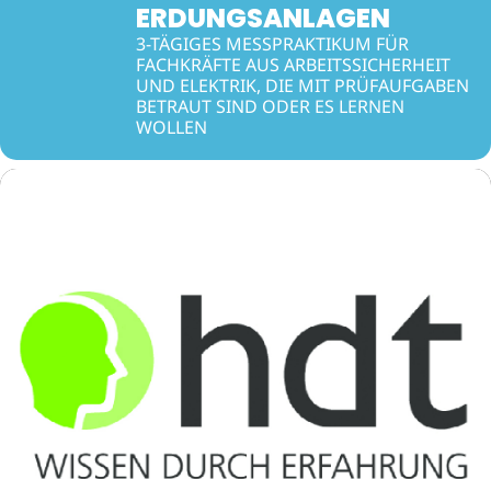
ERDUNGSANLAGEN
3-TÄGIGES MESSPRAKTIKUM FÜR
FACHKRÄFTE AUS ARBEITSSICHERHEIT
UND ELEKTRIK, DIE MIT PRÜFAUFGABEN
BETRAUT SIND ODER ES LERNEN
WOLLEN