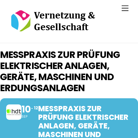
Skip
Men
to
content
MESSPRAXIS ZUR PRÜFUNG
ELEKTRISCHER ANLAGEN,
GERÄTE, MASCHINEN UND
ERDUNGSANLAGEN
10
MESSPRAXIS ZUR
12
PRÜFUNG ELEKTRISCHER
SEP
ANLAGEN, GERÄTE,
MASCHINEN UND