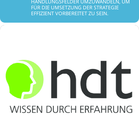
HANDLUNGSFELDER UMZUWANDELN, UM
FÜR DIE UMSETZUNG DER STRATEGIE
EFFIZIENT VORBEREITET ZU SEIN.