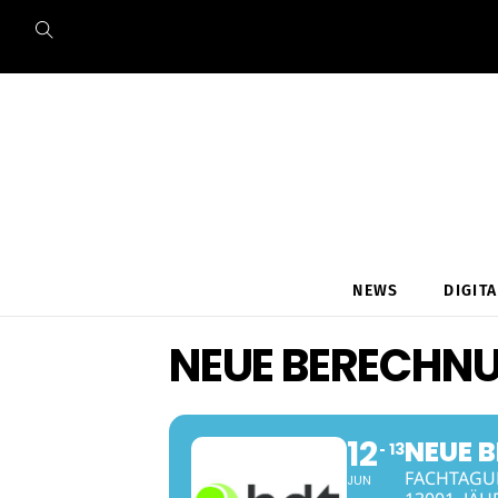
Skip
to
content
NEWS
DIGIT
NEUE BERECHN
12
NEUE 
13
FACHTAGU
JUN