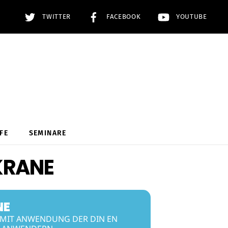
TWITTER
FACEBOOK
YOUTUBE
FE
SEMINARE
KRANE
NE
MIT ANWENDUNG DER DIN EN