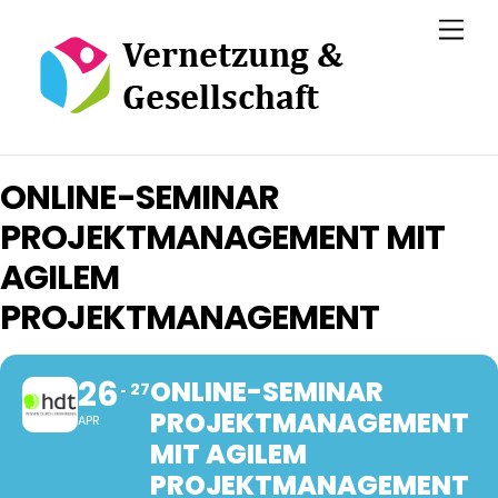
Skip
Men
to
content
ONLINE-SEMINAR
PROJEKTMANAGEMENT MIT
AGILEM
PROJEKTMANAGEMENT
26
ONLINE-SEMINAR
27
PROJEKTMANAGEMENT
APR
MIT AGILEM
PROJEKTMANAGEMENT