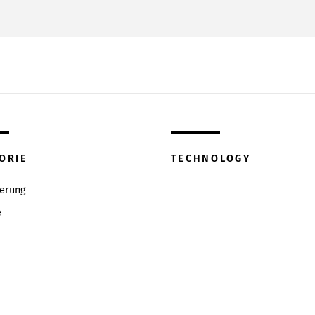
ORIE
TECHNOLOGY
ierung
e
w