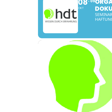
08
ORGA
09
DOKU
OKT
SEMINAR
HAFTUNG