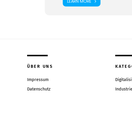
LEARN MORE
ÜBER UNS
KATEG
Impressum
Digitalis
Datenschutz
Industri
Inhaltsverzeichniss
Intervie
Redaktion & Qualitätsrichtlinien
News