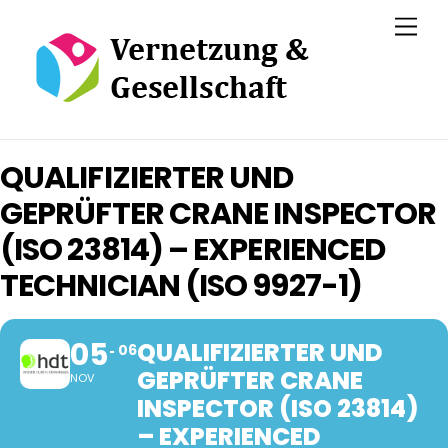
Skip
Men
to
content
QUALIFIZIERTER UND
GEPRÜFTER CRANE INSPECTOR
(ISO 23814) – EXPERIENCED
TECHNICIAN (ISO 9927-1)
05
QUALIFIZIERTER UND
06
GEPRÜFTER CRANE
NOV
INSPECTOR (ISO 23814)
– EXPERIENCED