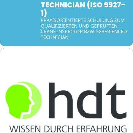
TECHNICIAN (ISO 9927-
1)
PRAXISORIENTIERTE SCHULUNG ZUM
QUALIFIZIERTEN UND GEPRÜFTEN
CRANE INSPECTOR BZW. EXPERIENCED
TECHNICIAN