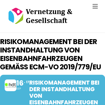
Skip
Men
to
content
RISIKOMANAGEMENT BEI DER
INSTANDHALTUNG VON
EISENBAHNFAHRZEUGEN
GEMÄSS ECM-VO 2019/779/EU
16
RISIKOMANAGEMENT BEI
17
DER INSTANDHALTUNG
SEP
VON
EISENBAHNFAHRZEUGEN