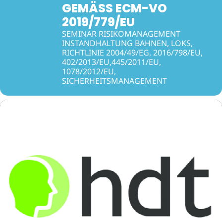
GEMÄSS ECM-VO 2
019/779/EU
SEMINAR RISIKOMANAGEMENT
INSTANDHALTUNG BAHNEN, LOKS,
RICHTLINIE 2004/49/EG, 2016/798/EU,
402/2013/EU,445/2011/EU,
1078/2012/EU,
SICHERHEITSMANAGEMENT