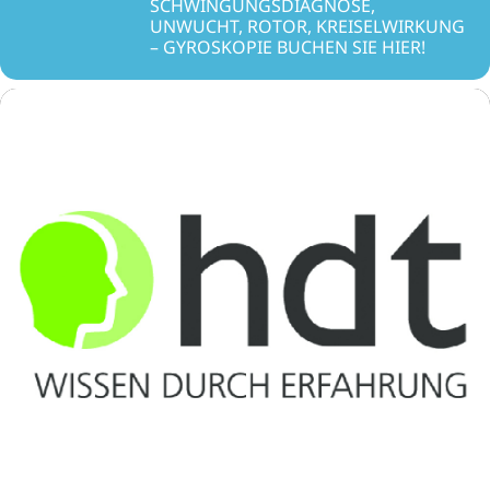
SCHWINGUNGSDIAGNOSE,
UNWUCHT, ROTOR, KREISELWIRKUNG
– GYROSKOPIE BUCHEN SIE HIER!