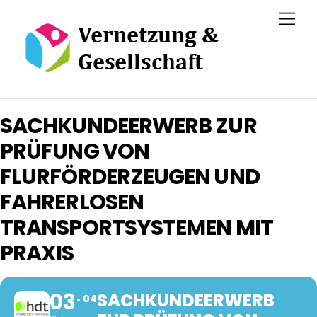
Skip
Men
to
content
SACHKUNDEERWERB ZUR
PRÜFUNG VON
FLURFÖRDERZEUGEN UND
FAHRERLOSEN
TRANSPORTSYSTEMEN MIT
PRAXIS
03
SACHKUNDEERWERB
04