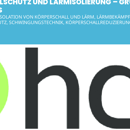
LSCHUTZ UND LÄRMISOLIERUNG – G
S
ISOLATION VON KÖRPERSCHALL UND LÄRM, LÄRMBEKÄMP
TZ, SCHWINGUNGSTECHNIK, KÖRPERSCHALLREDUZIERU