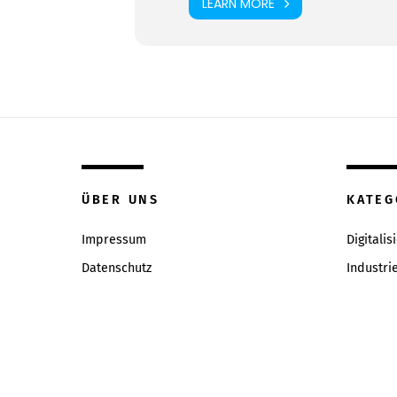
LEARN MORE
ÜBER UNS
KATEG
Impressum
Digitalis
Datenschutz
Industri
Inhaltsverzeichniss
Intervie
Redaktion & Qualitätsrichtlinien
News