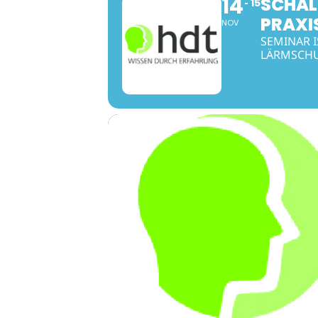
14
SCHAL
15
PRAXI
NOV
SEMINAR 
LÄRMSCHU