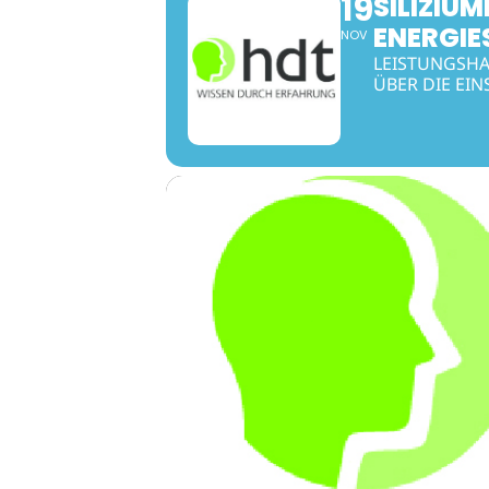
19
SILIZIU
ENERGIE
NOV
LEISTUNGSHAL
BER DIE EIN