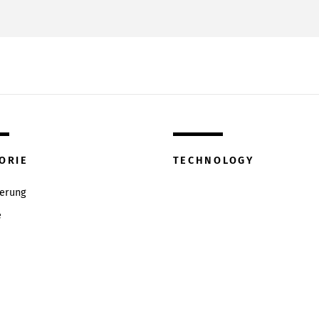
ORIE
TECHNOLOGY
ierung
e
w