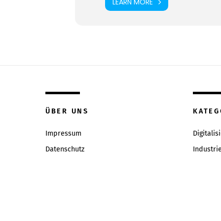
LEARN MORE
ÜBER UNS
KATEG
Impressum
Digitalis
Datenschutz
Industri
Inhaltsverzeichniss
Intervie
Redaktion & Qualitätsrichtlinien
News