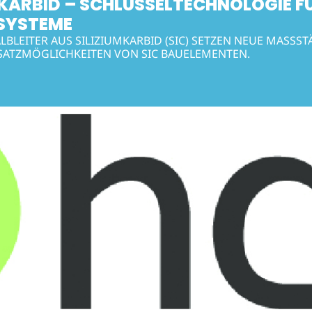
MKARBID – SCHLÜSSELTECHNOLOGIE FÜ
SYSTEME
BLEITER AUS SILIZIUMKARBID (SIC) SETZEN NEUE MASSSTÄB
SATZMÖGLICHKEITEN VON SIC BAUELEMENTEN.