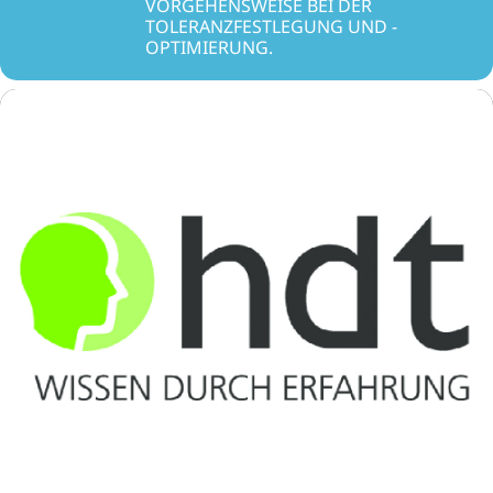
VORGEHENSWEISE BEI DER
TOLERANZFESTLEGUNG UND -
OPTIMIERUNG.