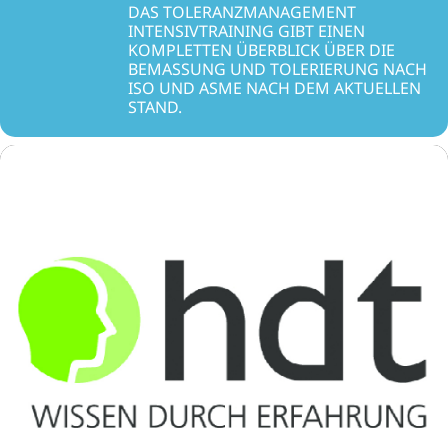
DAS TOLERANZMANAGEMENT
INTENSIVTRAINING GIBT EINEN
KOMPLETTEN ÜBERBLICK ÜBER DIE
BEMASSUNG UND TOLERIERUNG NACH I
SO UND ASME NACH DEM AKTUELLEN S
TAND.