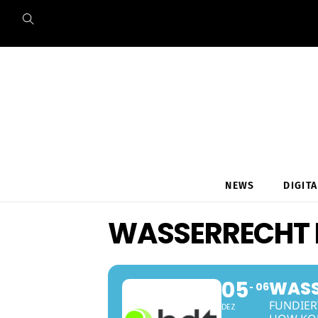
Skip
to
content
NEWS
DIGIT
WASSERRECHT F
05
WASS
06
FUNDIER
DEZ