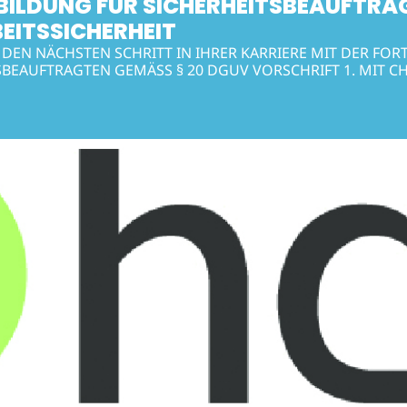
BILDUNG FÜR SICHERHEITSBEAUFTRA
EITSSICHERHEIT
 DEN NÄCHSTEN SCHRITT IN IHRER KARRIERE MIT DER FO
SBEAUFTRAGTEN GEMÄSS § 20 DGUV VORSCHRIFT 1. MIT CH