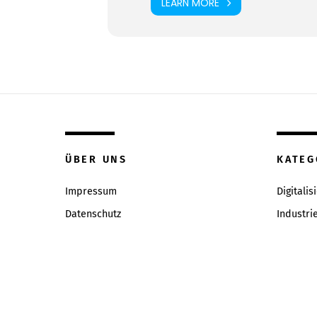
LEARN MORE
ÜBER UNS
KATEG
Impressum
Digitalis
Datenschutz
Industri
Inhaltsverzeichniss
Intervie
Redaktion & Qualitätsrichtlinien
News