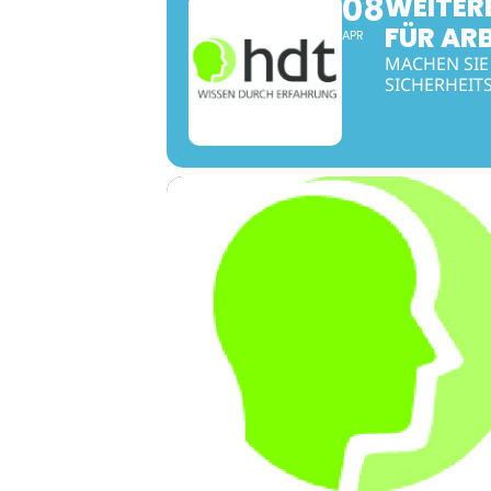
08
WEITER
FÜR ARB
APR
MACHEN SIE
SICHERHEIT