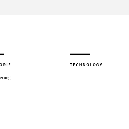
ORIE
TECHNOLOGY
ierung
e
w