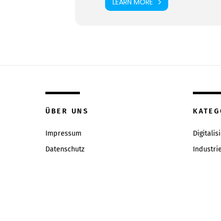
LEARN MORE
ÜBER UNS
KATEG
Impressum
Digitalis
Datenschutz
Industri
Inhaltsverzeichniss
Intervie
Redaktion & Qualitätsrichtlinien
News