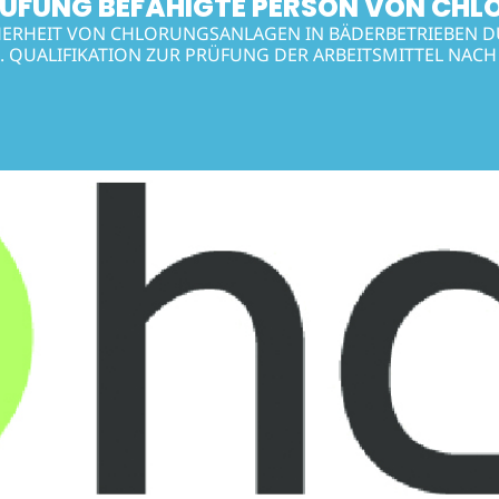
RÜFUNG BEFÄHIGTE PERSON VON CH
HERHEIT VON CHLORUNGSANLAGEN IN BÄDERBETRIEBEN D
 QUALIFIKATION ZUR PRÜFUNG DER ARBEITSMITTEL NACH