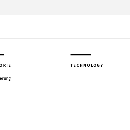
ORIE
TECHNOLOGY
ierung
e
w