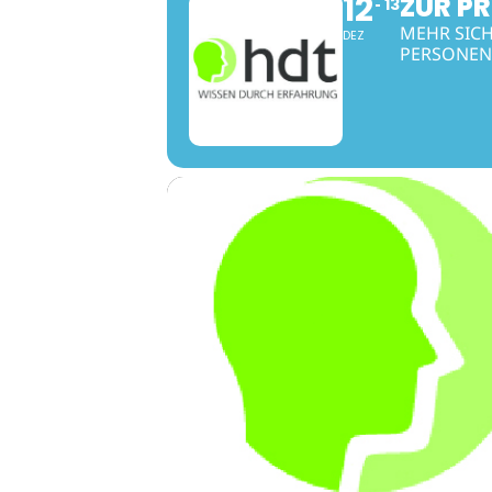
12
ZUR P
13
MEHR SIC
DEZ
PERSONEN.