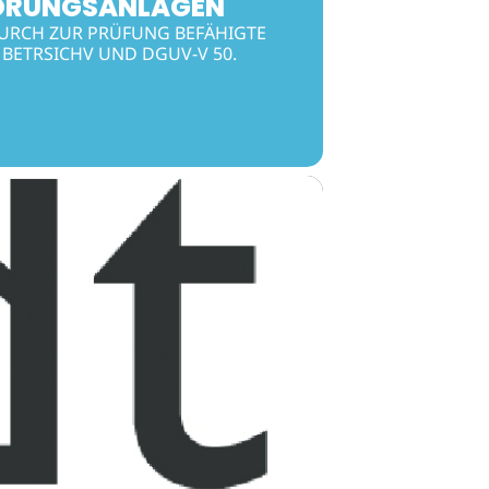
LORUNGSANLAGEN
URCH ZUR PRÜFUNG BEFÄHIGTE
 BETRSICHV UND DGUV-V 50.