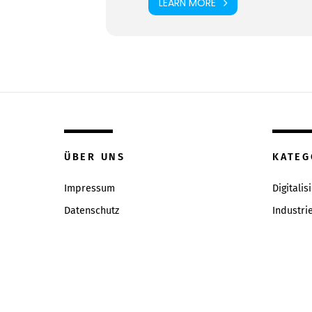
LEARN MORE
ÜBER UNS
KATEG
Impressum
Digitalis
Datenschutz
Industri
Inhaltsverzeichniss
Intervie
Redaktion & Qualitätsrichtlinien
News