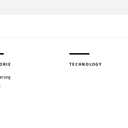
ORIE
TECHNOLOGY
ierung
e
w