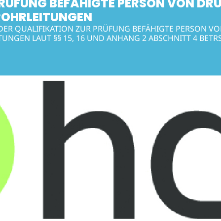
PRÜFUNG BEFÄHIGTE PERSON VON D
ROHRLEITUNGEN
DER QUALIFIKATION ZUR PRÜFUNG BEFÄHIGTE PERSON 
UNGEN LAUT §§ 15, 16 UND ANHANG 2 ABSCHNITT 4 BETR