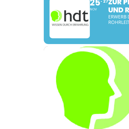
25
ZUR 
27
UND 
NOV
ERWERB 
ROHRLEIT