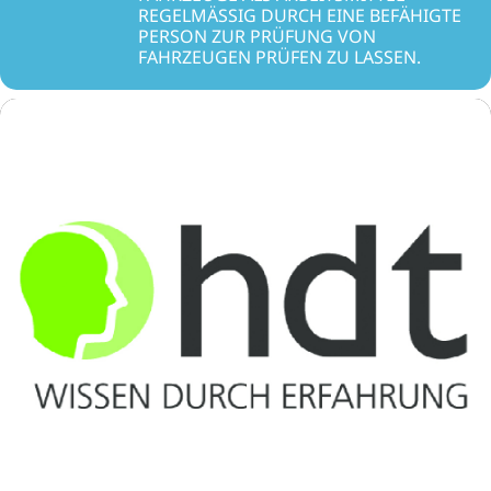
REGELMÄSSIG DURCH EINE BEFÄHIGTE P
ERSON ZUR PRÜFUNG VON F
AHRZEUGEN PRÜFEN ZU LASSEN.